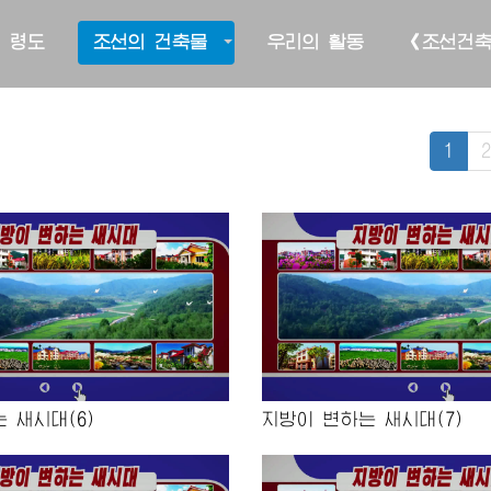
 령도
조선의 건축물
우리의 활동
《조선건
1
2
 새시대(6)
지방이 변하는 새시대(7)