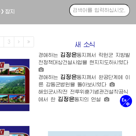
축》잡지
3
새 소식
김정은
경애하는
동지께서
락원군 지방발
전정책대상건설사업을 현지지도하시였다
김정은
경애하는
동지께서
완공단계에 이
른 강동군병원을 돌아보시였다
해외군사작전 전투위훈기념관건설착공식
김정은
에서 한
동지의
연설