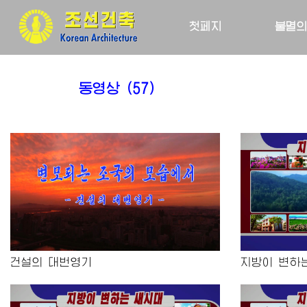
첫페지
불멸의
동영상
(57)
건설의 대번영기
지방이 변하는